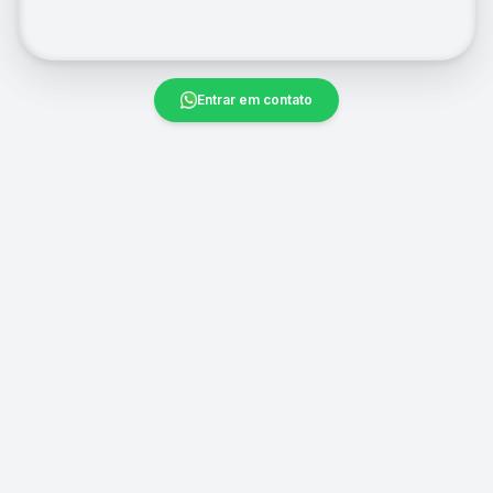
Entrar em contato
RESULTADOS COMPROVADOS
MedCofers são os
Ninjas da Aprovação
Não é sorte, é método. Veja os números que comprovam a
eficácia da preparação número 1 do país.
Líder Absoluto na USP
60% USP
60% dos primeiros lugares na prova de residência
médica mais concorrida do Brasil.