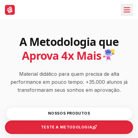
Grupo MedCof
Sua aprovação em Residência Médica começa aqui! Prepara
A Metodologia que
Aprova 4x Mais
Material didático para quem precisa de alta
performance em pouco tempo. +35.000 alunos já
transformaram seus sonhos em aprovação.
NOSSOS PRODUTOS
TESTE A METODOLOGIA